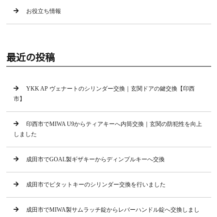
お役立ち情報
最近の投稿
YKK AP ヴェナートのシリンダー交換｜玄関ドアの鍵交換【印西
市】
印西市でMIWA U9からティアキーへ内筒交換｜玄関の防犯性を向上
しました
成田市でGOAL製ギザキーからディンプルキーへ交換
成田市でピタットキーのシリンダー交換を行いました
成田市でMIWA製サムラッチ錠からレバーハンドル錠へ交換しまし