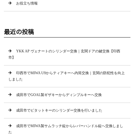
お役立ち情報
最近の投稿
YKK AP ヴェナートのシリンダー交換｜玄関ドアの鍵交換【印西
市】
印西市でMIWA U9からティアキーへ内筒交換｜玄関の防犯性を向上
しました
成田市でGOAL製ギザキーからディンプルキーへ交換
成田市でピタットキーのシリンダー交換を行いました
成田市でMIWA製サムラッチ錠からレバーハンドル錠へ交換しまし
た