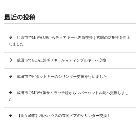
最近の投稿
印西市でMIWA U9からティアキーへ内筒交換｜玄関の防犯性を向上
しました
成田市でGOAL製ギザキーからディンプルキーへ交換
成田市でピタットキーのシリンダー交換を行いました
成田市でMIWA製サムラッチ錠からレバーハンドル錠へ交換しまし
た
【龍ケ崎市】積水ハウスの玄関ドアのシリンダー交換！