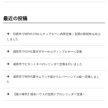
最近の投稿
印西市でMIWA U9からティアキーへ内筒交換｜玄関の防犯性を向上
しました
成田市でGOAL製ギザキーからディンプルキーへ交換
成田市でピタットキーのシリンダー交換を行いました
成田市でMIWA製サムラッチ錠からレバーハンドル錠へ交換しまし
た
【龍ケ崎市】積水ハウスの玄関ドアのシリンダー交換！